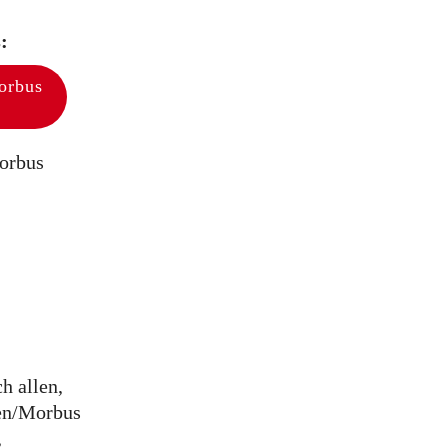
:
Morbus
orbus
h allen,
en/Morbus
,