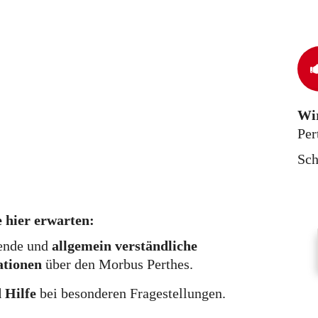
Wir
Per
Sc
 hier erwarten:
ende und
allgemein verständliche
ationen
über den Morbus Perthes.
 Hilfe
bei besonderen Fragestellungen.