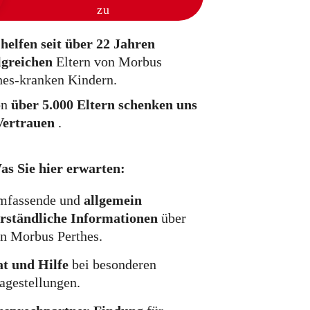
zu
helfen seit über 22 Jahren
lgreichen
Eltern von Morbus
hes-kranken Kindern.
on
über 5.000 Eltern schenken uns
Vertrauen
.
as Sie hier erwarten:
mfassende und
allgemein
rständliche Informationen
über
n Morbus Perthes.
t und Hilfe
bei besonderen
agestellungen.