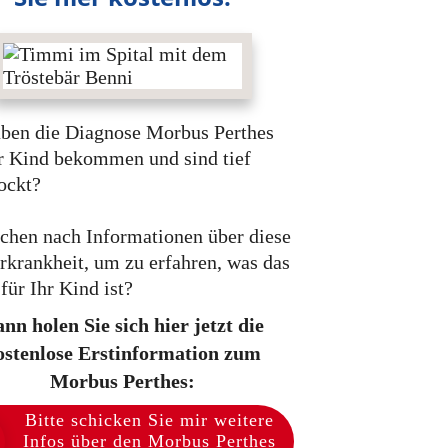
aben die Diagnose Morbus Perthes
hr Kind bekommen und sind tief
ockt?
uchen nach Informationen über diese
rkrankheit, um zu erfahren, was das
für Ihr Kind ist?
nn holen Sie sich hier jetzt die
ostenlose Erstinformation zum
Morbus Perthes:
Bitte schicken Sie mir weitere
Infos über den Morbus Perthes