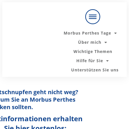
Unsere
Ratgeber zu
Zur Telefon
Holen Sie sich
den
Messenger-
Ihren Ratgeber
wichtigsten
Beratung:
Themen:
Morbus Perthes Tage
Mit mir persönlich sprechen
Über mich
Wichtige Themen
Der nächste "Morbus Perthes Tag" startet bald
Hilfe für Sie
Unterstützen Sie uns
Hier informieren!
tschnupfen geht nicht weg?
um Sie an Morbus Perthes
ken sollten.
tinformationen erhalten
Sie hier kostenlos: