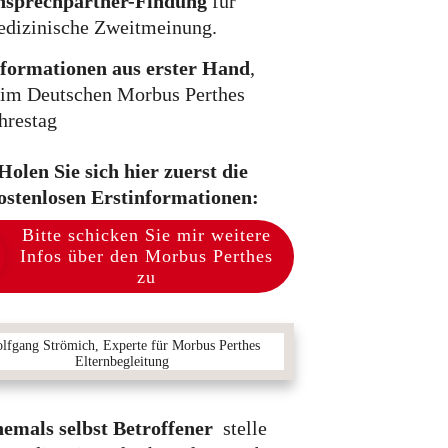
nsprechpartner-Findung
für
dizinische Zweitmeinung.
formationen aus erster Hand
,
im Deutschen Morbus Perthes
hrestag
Holen Sie sich hier zuerst die
ostenlosen Erstinformationen:
Bitte schicken Sie mir weitere
Infos über den Morbus Perthes
zu
lfgang Strömich, Experte für Morbus Perthes
Elternbegleitung
hemals selbst Betroffener
stelle