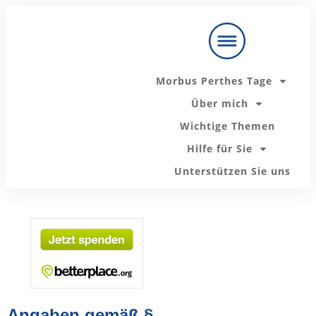
Unsere
Ratgeber zu
Zur Telefon
Holen Sie sich
den
Messenger-
Ihren Ratgeber
wichtigsten
Beratung:
Themen:
Morbus Perthes Tage
Mit mir persönlich sprechen
Über mich
Wichtige Themen
Der nächste "Morbus Perthes Tag" startet bald
Hilfe für Sie
Unterstützen Sie uns
Hier informieren!
Angaben gemäß §