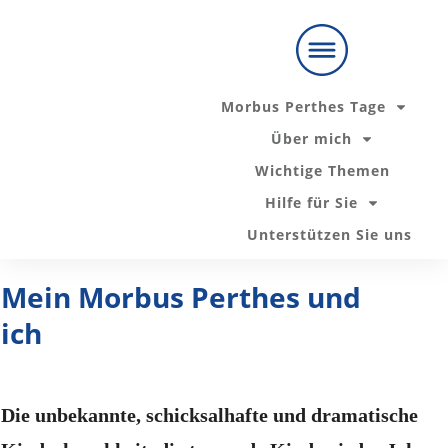
Unsere
Ratgeber zu
Zur Telefon
Holen Sie sich
den
Messenger-
Ihren Ratgeber
wichtigsten
Beratung:
Themen:
Morbus Perthes Tage
Mit mir persönlich sprechen
Über mich
Wichtige Themen
Der nächste "Morbus Perthes Tag" startet bald
Hilfe für Sie
Unterstützen Sie uns
Hier informieren!
Mein Morbus Perthes und
ich
D
ie unbekannte, schicksalhafte und dramatische