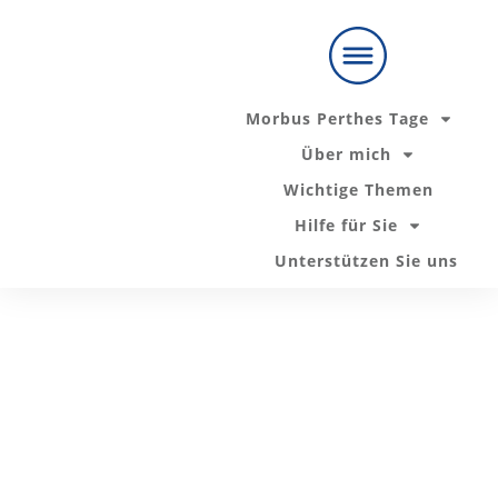
Unsere
Ratgeber zu
Zur Telefon
Holen Sie sich
den
Messenger-
Ihren Ratgeber
wichtigsten
Beratung:
Themen:
Morbus Perthes Tage
Mit mir persönlich sprechen
Über mich
Wichtige Themen
Der nächste "Morbus Perthes Tag" startet bald
Hilfe für Sie
Unterstützen Sie uns
Hier informieren!