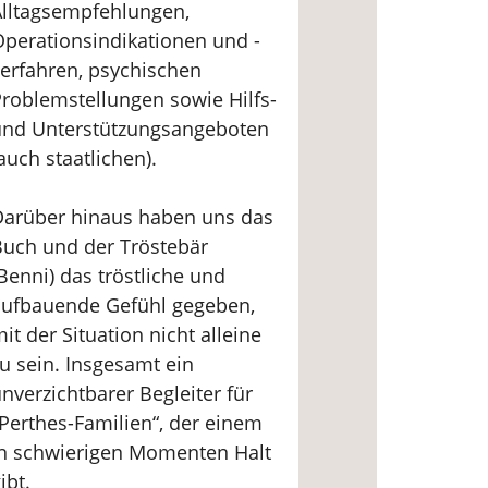
lltagsempfehlungen,
perationsindikationen und -
erfahren, psychischen
roblemstellungen sowie Hilfs-
und Unterstützungsangeboten
auch staatlichen).
Darüber hinaus haben uns das
uch und der Tröstebär
Benni) das tröstliche und
aufbauende Gefühl gegeben,
it der Situation nicht alleine
u sein. Insgesamt ein
nverzichtbarer Begleiter für
Perthes-Familien“, der einem
in schwierigen Momenten Halt
ibt.