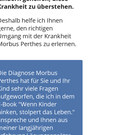
Krankheit zu überstehen.
Deshalb helfe ich Ihnen
gerne, den richtigen
Umgang mit der Krankheit
Morbus Perthes zu erlernen.
Die Diagnose Morbus
erthes hat für Sie und Ihr
Kind sehr viele Fragen
aufgeworfen, die ich in dem
E-Book "Wenn Kinder
hinken, stolpert das Leben."
anspreche und Ihnen aus
meiner langjährigen