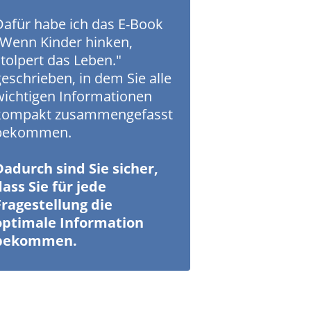
Dafür habe ich das E-Book
"Wenn Kinder hinken,
stolpert das Leben."
eschrieben, in dem Sie alle
wichtigen Informationen
kompakt zusammengefasst
bekommen.
Dadurch sind Sie sicher,
dass Sie für jede
Fragestellung die
optimale Information
bekommen.