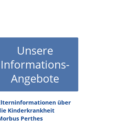
Unsere
Informations-
Angebote
Elterninformationen über
die Kinderkrankheit
Morbus Perthes