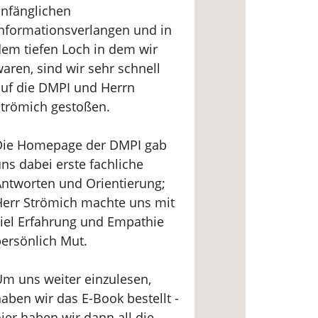
nfänglichen
nformationsverlangen und in
em tiefen Loch in dem wir
aren, sind wir sehr schnell
uf die DMPI und Herrn
trömich gestoßen.
Die Homepage der DMPI gab
ns dabei erste fachliche
ntworten und Orientierung;
err Strömich machte uns mit
iel Erfahrung und Empathie
ersönlich Mut.
m uns weiter einzulesen,
aben wir das E-Book bestellt -
ier haben wir dann all die