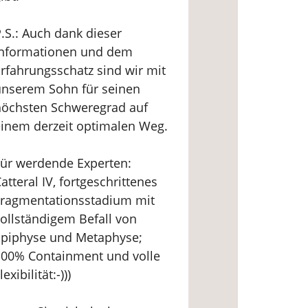
.S.: Auch dank dieser
Informationen und dem
rfahrungsschatz sind wir mit
unserem Sohn für seinen
höchsten Schweregrad auf
inem derzeit optimalen Weg.
ür werdende Experten:
atteral IV, fortgeschrittenes
Fragmentationsstadium mit
ollständigem Befall von
Epiphyse und Metaphyse;
100% Containment und volle
lexibilität:-)))