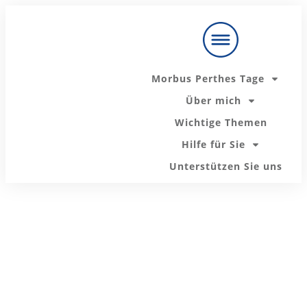
Unsere
Ratgeber zu
Zur Telefon
Holen Sie sich
den
Messenger-
Ihren Ratgeber
wichtigsten
Beratung:
Themen:
Morbus Perthes Tage
Mit mir persönlich sprechen
Über mich
Wichtige Themen
Der nächste "Morbus Perthes Tag" startet bald
Hilfe für Sie
Unterstützen Sie uns
Hier informieren!