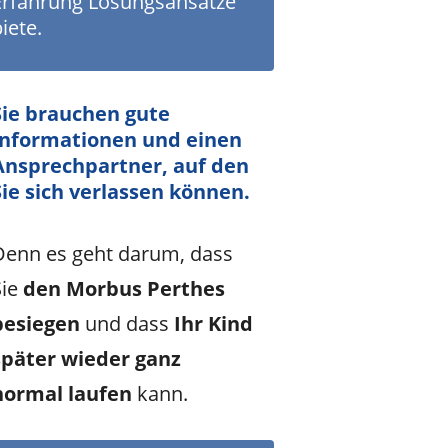
Erfahrung Lösungsansätze
iete.
Sie brauchen gute
Informationen und einen
Ansprechpartner, auf den
Sie sich verlassen können.
Denn es geht darum, dass
Sie
den Morbus Perthes
besiegen
und dass
Ihr Kind
später wieder ganz
normal laufen
kann.