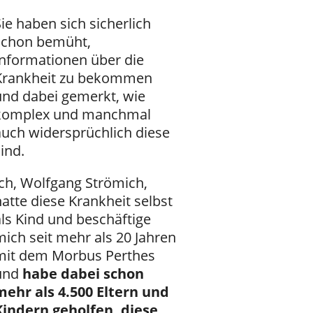
ie haben sich sicherlich
schon bemüht,
Informationen über die
Krankheit zu bekommen
und dabei gemerkt, wie
komplex und manchmal
auch widersprüchlich diese
ind.
Ich, Wolfgang Strömich,
atte diese Krankheit selbst
als Kind und beschäftige
mich seit mehr als 20 Jahren
mit dem Morbus Perthes
und
habe dabei schon
mehr als 4.500 Eltern und
Kindern geholfen, diese